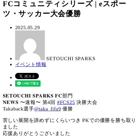
FCコミュニティシリーズ | eスポー
ツ・サッカー大会優勝
投
2025.05.29
著
稿
者
日
SETOUCHI SPARKS
カ
イベント情報
テ
ゴ
リ
ー
𝐒𝐄𝐓𝐎𝐔𝐂𝐇𝐈 𝐒𝐏𝐀𝐑𝐊𝐒 𝐅𝐂部門
𝐍𝐄𝐖𝐒 〜速報〜 第4回
#FCS25
決勝大会
Takaback選手
@taka_fifa9
優勝
苦しい展開を諦めずにくらいつき PKでの優勝を勝ち取り
ました
応援ありがとうございました