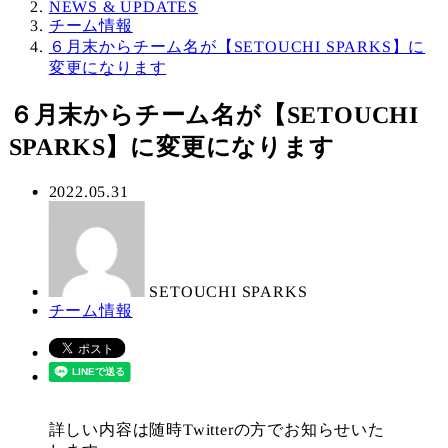
NEWS & UPDATES
チーム情報
６月末からチーム名が【SETOUCHI SPARKS】に
変更になります
６月末からチーム名が【SETOUCHI
SPARKS】に変更になります
投
2022.05.31
著
稿
者
日
SETOUCHI SPARKS
カ
チーム情報
テ
ゴ
リ
ー
詳しい内容は随時Twitterの方でお知らせいた